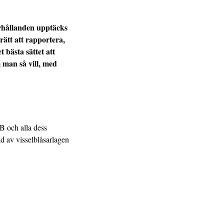
örhållanden upptäcks
rätt att rapportera,
 bästa sättet att
 man så vill, med
AB och alla dess
ad av visselblåsarlagen