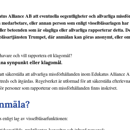
atus Alliance AB att eventuella oegentligheter och allvarliga missf
medarbetare, eller annan person som enligt visselblåsarlagen har 
er beteenden som är olagliga eller allvarliga rapporterar detta. Det
lblåsartjänsten Trumpet, där anmälan kan göras anonymt, eller om
havare och vill rapportera ett klagomål?
ämna synpunkt eller klagomål.
l att säkerställa att allvarliga missförhållanden inom Edukatus Alliance 
treds och åtgärdas. Regelverket är utformad för att säkerställa efterlevn
ör personer som rapporterar om missförhållanden finns inskrivet.
nmäla?
 enligt lag av visselblåsarfunktionen:
stidsanställda, praktikanter, konsulter och inhyrd personal).