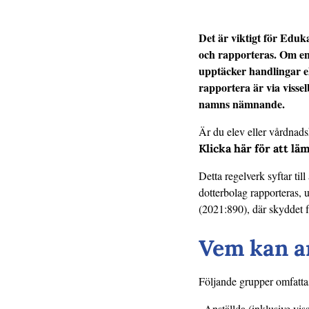
Det är viktigt för Eduk
och rapporteras. Om en 
upptäcker handlingar ell
rapportera är via visse
namns nämnande.
Är du elev eller vårdnads
Klicka här för att l
Detta regelverk syftar til
dotterbolag rapporteras, u
(2021:890), där skyddet f
Vem kan a
Följande grupper omfattas
· Anställda (inklusive vis