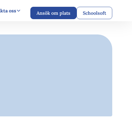
kta oss
Ansök om plats
Schoolsoft