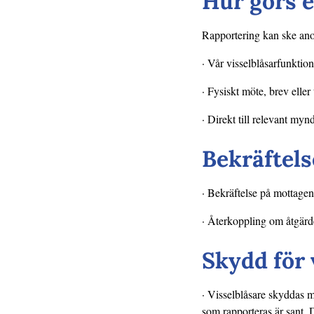
Hur görs 
Rapportering kan ske ano
· Vår visselblåsarfunktio
· Fysiskt möte, brev eller
· Direkt till relevant myn
Bekräftels
· Bekräftelse på mottage
· Återkoppling om åtgärd
Skydd för 
· Visselblåsare skyddas mo
som rapporteras är sant. D