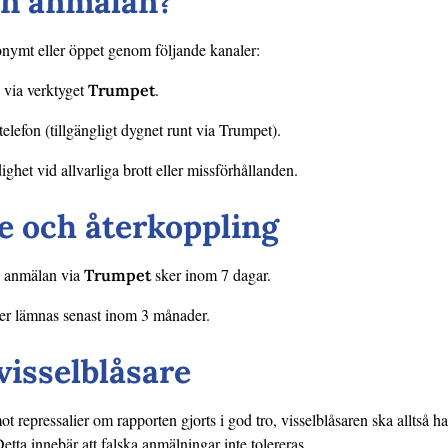
en anmälan?
nymt eller öppet genom följande kanaler:
n via verktyget
.
Trumpet
 telefon (tillgängligt dygnet runt via Trumpet).
dighet vid allvarliga brott eller missförhållanden.
e och återkoppling
n anmälan via
sker inom 7 dagar.
Trumpet
er lämnas senast inom 3 månader.
visselblåsare
t repressalier om rapporten gjorts i god tro, visselblåsaren ska alltså haf
etta innebär att falska anmälningar inte tolereras.