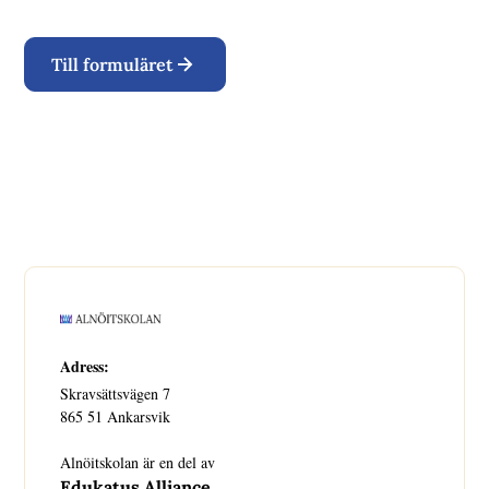
Till formuläret
Adress:
Skravsättsvägen 7
865 51 Ankarsvik
Alnöitskolan är en del av
Edukatus Alliance
.